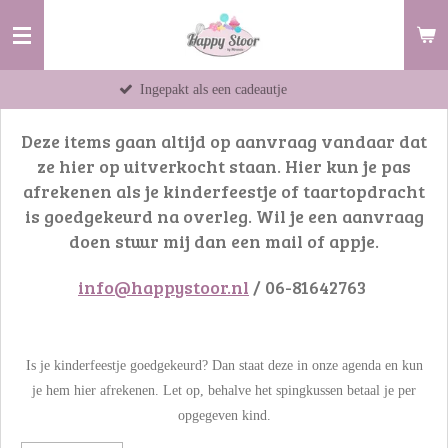
Ga
direct
naar
Ingepakt als een cadeautje
Items 
de
hoofdinhoud
Deze items gaan altijd op aanvraag vandaar dat
ze hier op uitverkocht staan. Hier kun je pas
afrekenen als je kinderfeestje of taartopdracht
is goedgekeurd na overleg. Wil je een aanvraag
doen stuur mij dan een mail of appje.
info@happystoor.nl
/ 06-81642763
Is je kinderfeestje goedgekeurd? Dan staat deze in onze agenda en kun
je hem hier afrekenen. Let op, behalve het spingkussen betaal je per
opgegeven kind.