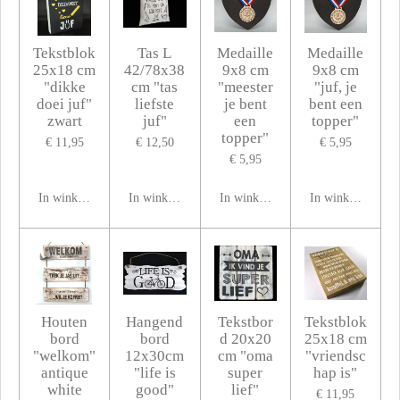
Tekstblok
Tas L
Medaille
Medaille
25x18 cm
42/78x38
9x8 cm
9x8 cm
"dikke
cm "tas
"meester
"juf, je
doei juf"
liefste
je bent
bent een
zwart
juf"
een
topper"
topper"
€ 11,95
€ 12,50
€ 5,95
€ 5,95
In winkelwagen
In winkelwagen
In winkelwagen
In winkelwagen
Houten
Hangend
Tekstbor
Tekstblok
bord
bord
d 20x20
25x18 cm
"welkom"
12x30cm
cm "oma
"vriendsc
antique
"life is
super
hap is"
white
good"
lief"
€ 11,95