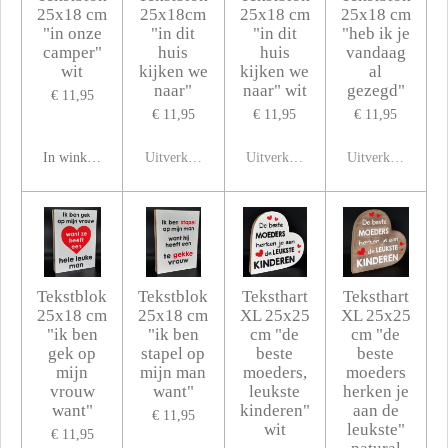
25x18 cm
25x18cm
25x18 cm
25x18 cm
"in onze
"in dit
"in dit
"heb ik je
camper"
huis
huis
vandaag
wit
kijken we
kijken we
al
naar"
naar" wit
gezegd"
€ 11,95
€ 11,95
€ 11,95
€ 11,95
In winkelwagen
Uitverkocht
Uitverkocht
Uitverkocht
Tekstblok
Tekstblok
Teksthart
Teksthart
25x18 cm
25x18 cm
XL 25x25
XL 25x25
"ik ben
"ik ben
cm "de
cm "de
gek op
stapel op
beste
beste
mijn
mijn man
moeders,
moeders
vrouw
want"
leukste
herken je
want"
kinderen"
aan de
€ 11,95
wit
leukste"
€ 11,95