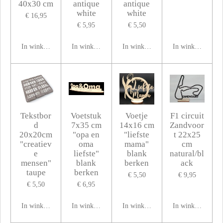
40x30 cm
antique
antique
white
white
€ 16,95
€ 5,95
€ 5,50
In winkelwagen
In winkelwagen
In winkelwagen
In winkelwagen
Tekstbor
Voetstuk
Voetje
F1 circuit
d
7x35 cm
14x16 cm
Zandvoor
20x20cm
"opa en
"liefste
t 22x25
"creatiev
oma
mama"
cm
e
liefste"
blank
natural/bl
mensen"
blank
berken
ack
taupe
berken
€ 5,50
€ 9,95
€ 5,50
€ 6,95
In winkelwagen
In winkelwagen
In winkelwagen
In winkelwagen