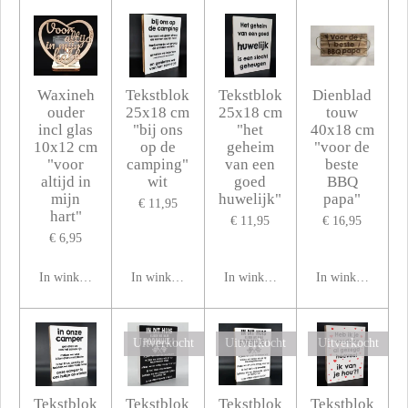
Waxineh
Tekstblok
Tekstblok
Dienblad
ouder
25x18 cm
25x18 cm
touw
incl glas
"bij ons
"het
40x18 cm
10x12 cm
op de
geheim
"voor de
"voor
camping"
van een
beste
altijd in
wit
goed
BBQ
mijn
huwelijk"
papa"
€ 11,95
hart"
€ 11,95
€ 16,95
€ 6,95
In winkelwagen
In winkelwagen
In winkelwagen
In winkelwagen
Uitverkocht
Uitverkocht
Uitverkocht
Tekstblok
Tekstblok
Tekstblok
Tekstblok