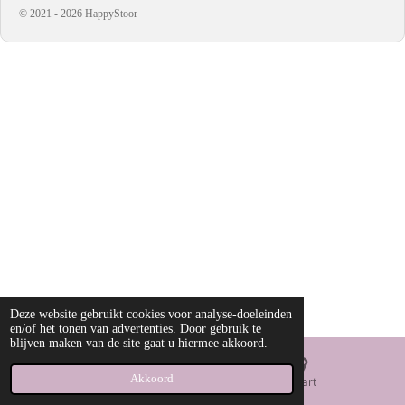
© 2021 - 2026 HappyStoor
Deze website gebruikt cookies voor analyse-doeleinden
en/of het tonen van advertenties. Door gebruik te
blijven maken van de site gaat u hiermee akkoord.
Akkoord
E-mailadres
Kaart