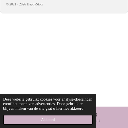
© 2021 - 2026 HappyStoor
Deze website gebruikt cookies voor analyse-doeleinden
en/of het tonen van advertenties. Door gebruik te
blijven maken van de site gaat u hiermee akkoord.
Akkoord
E-mailadres
Kaart