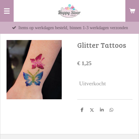
Ga
direct
naar
Items op werkdagen besteld, binnen 1-3 werkdagen verzonden
de
hoofdinhoud
Glitter Tattoos
€ 1,25
Uitverkocht
D
D
S
D
e
e
h
e
l
e
a
l
e
l
r
e
n
e
n