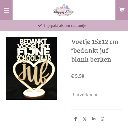
Ga
direct
naar
Ingepakt als een cadeautje
Items 
de
hoofdinhoud
Voetje 15x12 cm
"bedankt juf"
blank berken
€ 5,50
Uitverkocht
D
D
S
D
e
e
h
e