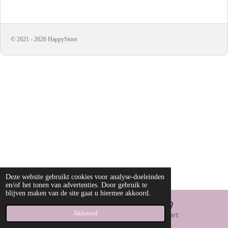
l
e
a
l
e
l
r
e
n
e
n
© 2021 - 2026 HappyStoor
Deze website gebruikt cookies voor analyse-doeleinden
en/of het tonen van advertenties. Door gebruik te
blijven maken van de site gaat u hiermee akkoord.
Akkoord
E-mailadres
Kaart