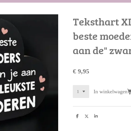
Teksthart X
beste moede
aan de" zwa
€ 9,95
In winkelwagen
D
D
S
e
e
h
l
e
a
e
l
r