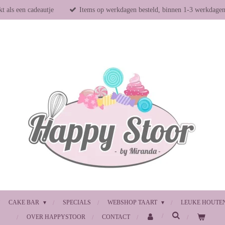
t als een cadeautje
Items op werkdagen besteld, binnen 1-3 werkdage
CAKE BAR
SPECIALS
WEBSHOP TAART
LEUKE HOUTE
OVER HAPPYSTOOR
CONTACT