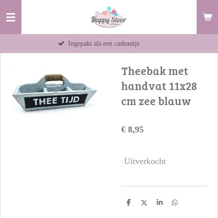
Ga
direct
naar
Ingepakt als een cadeautje
Items op wer
de
hoofdinhoud
Theebak met
handvat 11x28
cm zee blauw
€ 8,95
Uitverkocht
D
D
S
D
e
e
h
e