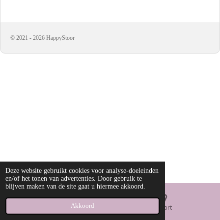
l
e
a
l
e
l
r
e
n
e
n
© 2021 - 2026 HappyStoor
Deze website gebruikt cookies voor analyse-doeleinden
en/of het tonen van advertenties. Door gebruik te
blijven maken van de site gaat u hiermee akkoord.
Akkoord
E-mailadres
Kaart