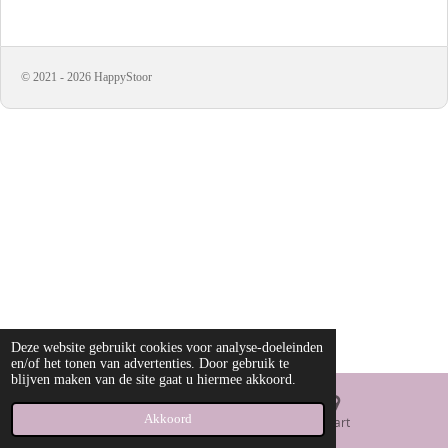
l
e
a
l
e
l
r
e
n
e
n
© 2021 - 2026 HappyStoor
Deze website gebruikt cookies voor analyse-doeleinden
en/of het tonen van advertenties. Door gebruik te
blijven maken van de site gaat u hiermee akkoord.
Akkoord
E-mailadres
Kaart