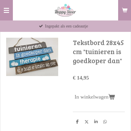
Ga
direct
naar
Ingepakt als een cadeautje
Items 
de
hoofdinhoud
Tekstbord 28x45
cm "tuinieren is
goedkoper dan"
€ 14,95
In winkelwagen
D
D
S
D
e
e
h
e