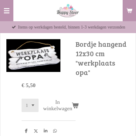
Ga
direct
naar
Items op werkdagen besteld, binnen 1-3 werkdagen verzonden
de
hoofdinhoud
Bordje hangend
12x30 cm
"werkplaats
opa"
€ 5,50
In
winkelwagen
D
D
S
D