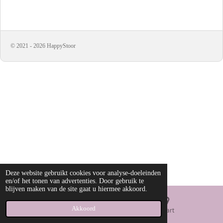
e
e
h
e
l
e
a
l
e
l
r
e
n
e
n
© 2021 - 2026 HappyStoor
Deze website gebruikt cookies voor analyse-doeleinden
en/of het tonen van advertenties. Door gebruik te
blijven maken van de site gaat u hiermee akkoord.
Akkoord
E-mailadres
Kaart