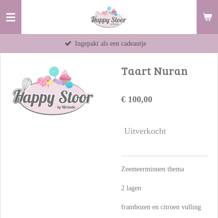
Ga
direct
naar
Ingepakt als een cadeautje
Items 
de
hoofdinhoud
Taart Nuran
€ 100,00
Uitverkocht
Zeemeerminnen thema
2 lagen
frambozen en citroen vulling