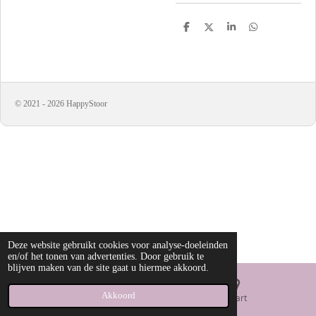
D
D
S
D
e
e
h
e
l
e
a
l
e
l
r
e
n
e
n
© 2021 - 2026 HappyStoor
Deze website gebruikt cookies voor analyse-doeleinden
en/of het tonen van advertenties. Door gebruik te
blijven maken van de site gaat u hiermee akkoord.
Akkoord
E-mailadres
Kaart